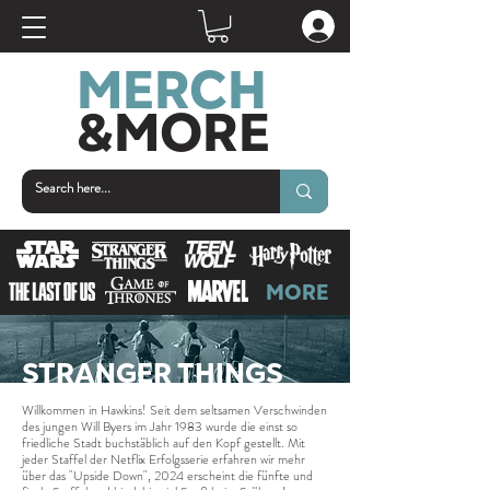
MERCH
&MOR
E
MORE
STRANGER THINGS
Willkommen in Hawkins! Seit dem seltsamen Verschwinden
des jungen Will Byers im Jahr 1983 wurde die einst so
friedliche Stadt buchstäblich auf den Kopf gestellt. Mit
jeder Staffel der Netflix Erfolgsserie erfahren wir mehr
über das "Upside Down", 2024 erscheint die fünfte und