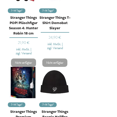
7-14 Tage*
7-14 Tage*
Stranger Things
Stranger Things T-
POP! Plüschfigur
Shirt Demobat
Season 4: Hunter
Slayer
Robin 18 cm
Preis
24,90 €
Preis
21,90 €
inkl. MwSt.
|
zzgl. Versand
inkl. MwSt.
|
zzgl. Versand
Nicht verfügbar
Nicht verfügbar
7-14 Tage*
7-14 Tage*
Stranger Things
Stranger Things