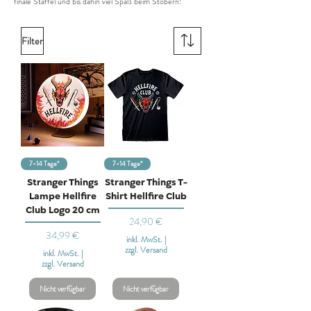
finale Staffel und bis dahin viel Spaß beim Stöbern!
Filter
7-14 Tage*
7-14 Tage*
Stranger Things
Stranger Things T-
Lampe Hellfire
Shirt Hellfire Club
Club Logo 20 cm
Preis
24,90 €
Preis
34,99 €
inkl. MwSt.
|
zzgl. Versand
inkl. MwSt.
|
zzgl. Versand
Nicht verfügbar
Nicht verfügbar