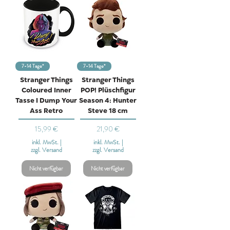
7-14 Tage*
7-14 Tage*
Stranger Things
Stranger Things
Coloured Inner
POP! Plüschfigur
Tasse I Dump Your
Season 4: Hunter
Ass Retro
Steve 18 cm
Preis
Preis
15,99 €
21,90 €
inkl. MwSt.
|
inkl. MwSt.
|
zzgl. Versand
zzgl. Versand
Nicht verfügbar
Nicht verfügbar