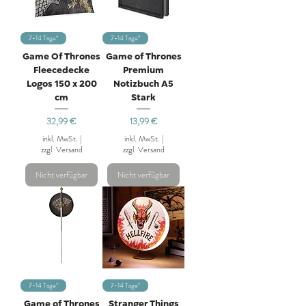
7-14 Tage*
7-14 Tage*
Game Of Thrones
Game of Thrones
Fleecedecke
Premium
Logos 150 x 200
Notizbuch A5
cm
Stark
Preis
Preis
32,99 €
13,99 €
inkl. MwSt.
|
inkl. MwSt.
|
zzgl. Versand
zzgl. Versand
Nicht verfügbar
Nicht verfügbar
7-14 Tage*
7-14 Tage*
Game of Thrones
Stranger Things