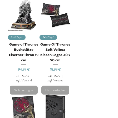
7-14 Tage*
7-14 Tage*
Game of Thrones
Game Of Thrones
Buchstütze
Soft Velboa
Eiserner Thron 19
Kissen Logos 30 x
cm
50 cm
Preis
Preis
94,99 €
18,99 €
inkl. MwSt.
|
inkl. MwSt.
|
zzgl. Versand
zzgl. Versand
Nicht verfügbar
Nicht verfügbar