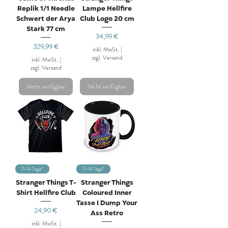
Replik 1/1 Needle
Lampe Hellfire
Schwert der Arya
Club Logo 20 cm
Stark 77 cm
Preis
34,99 €
Preis
329,99 €
inkl. MwSt.
|
zzgl. Versand
inkl. MwSt.
|
zzgl. Versand
Nicht verfügbar
Nicht verfügbar
7-14 Tage*
7-14 Tage*
Stranger Things T-
Stranger Things
Shirt Hellfire Club
Coloured Inner
Tasse I Dump Your
Preis
24,90 €
Ass Retro
inkl. MwSt.
|