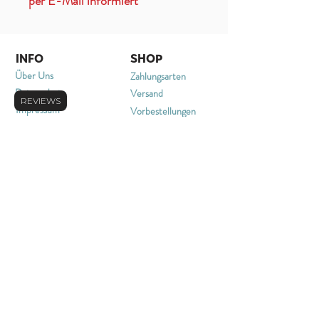
per E-Mail informiert
INFO
SHOP
Über Uns
Zahlungsarten
Datenschutz
Versand
REVIEWS
Impressum
Vorbestellungen
Widerrufsrecht
Stornieren & Rückgabe
Allgemeine
FAQ
Geschäftsbedingungen
KONTAKT
merchandmore.info@gmail.com
+49 2203 5743557
Oder schreib uns über unser
Kontaktformular
NEWSLETTER
melde dich für unseren Newsletter an für