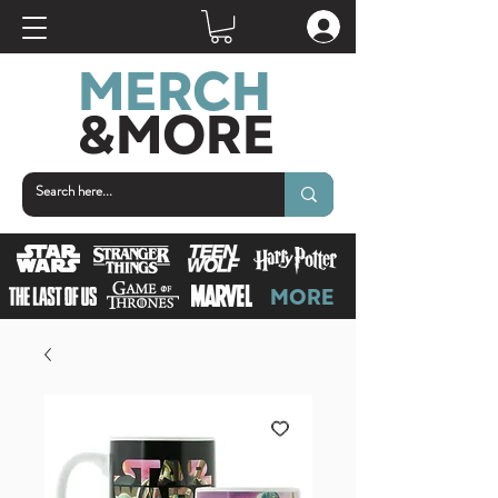
MERCH
&MOR
E
MORE