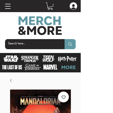
MERCH
&MOR
E
MORE