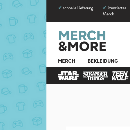
✔
schnelle Lieferung
✔
lizenziertes
Merch
MERCH
&MOR
E
MERCH
BEKLEIDUNG