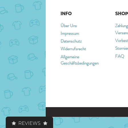
INFO
SHOP
Über Uns
Zahlung
Versan
Impressum
Vorbest
Datenschutz
Stornie
Widerrufsrecht
FAQ
Allgemeine
Geschäftsbedingungen
REVIEWS