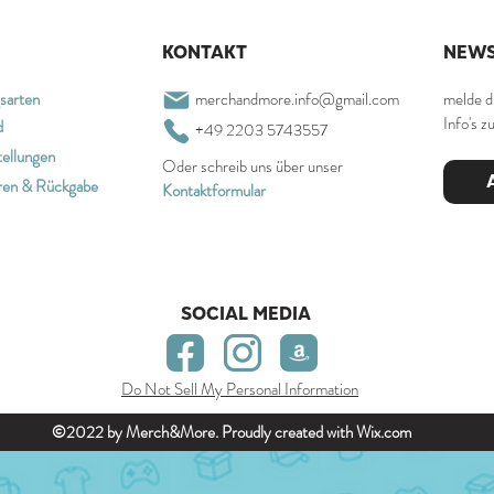
KONTAKT
NEWS
sarten
merchandmore.info@gmail.com
melde d
Info's z
d
+49 2203 5743557
ellungen
Oder schreib uns über unser
ren & Rückgabe
Kontaktformular
SOCIAL MEDIA
Do Not Sell My Personal Information
©2022 by Merch&More. Proudly created with
Wix.com