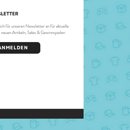
LETTER
ich für unseren Newsletter an für aktuelle
u neuen Artikeln, Sales & Gewinnspielen
ANMELDEN