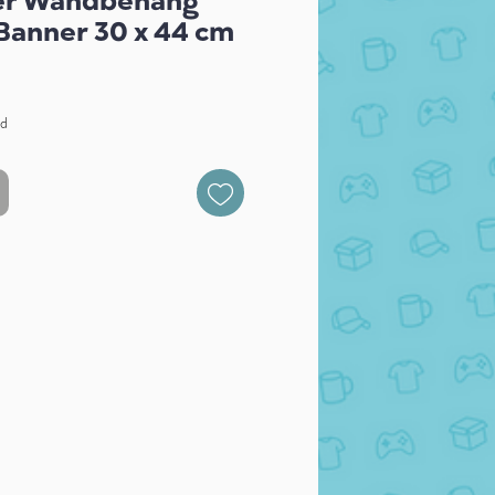
ter Wandbehang
 Banner 30 x 44 cm
nd