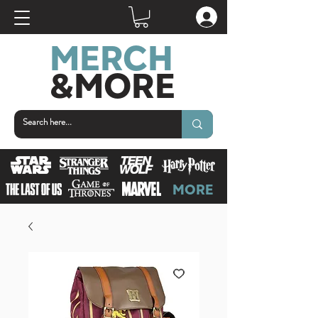
MERCH
&MOR
E
MORE