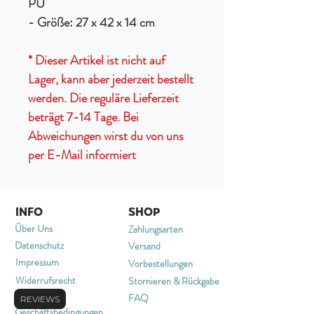
PU
- Größe: 27 x 42 x 14 cm
* Dieser Artikel ist nicht auf
Lager, kann aber jederzeit bestellt
werden. Die reguläre Lieferzeit
beträgt 7-14 Tage. Bei
Abweichungen wirst du von uns
per E-Mail informiert
INFO
SHOP
Über Uns
Zahlungsarten
Datenschutz
Versand
Impressum
Vorbestellungen
Widerrufsrecht
Stornieren & Rückgabe
Allgemeine
FAQ
REVIEWS
Geschäftsbedingungen