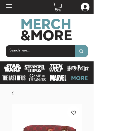
MERCH
&MOR
E
MORE