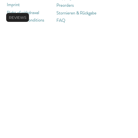
Imprint
Preorders
Right of withdrawal
Stornieren & Rückgabe
REVIEWS
Terms and Conditions
FAQ
CONTAC
T
merchandmore@info.com
+49 22035743557
or contact us through our
contact form
NEWSLETTER
Sign up for our newsletter for the latest
information on new items, sales and more.
REGISTER