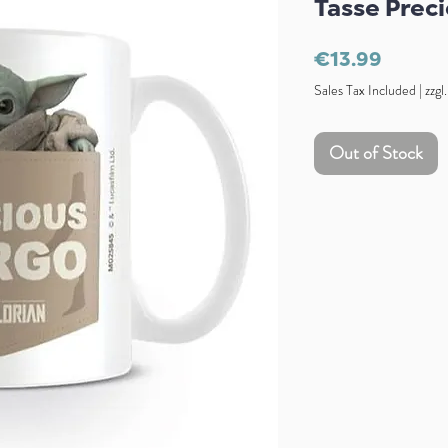
Tasse Prec
Price
€13.99
Sales Tax Included
|
zzgl
Out of Stock