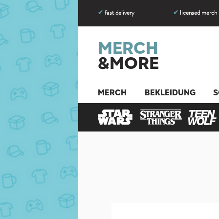
✔
fast delivery
✔
licensed merch
MERCH
&MORE
MERCH
BEKLEIDUNG
S