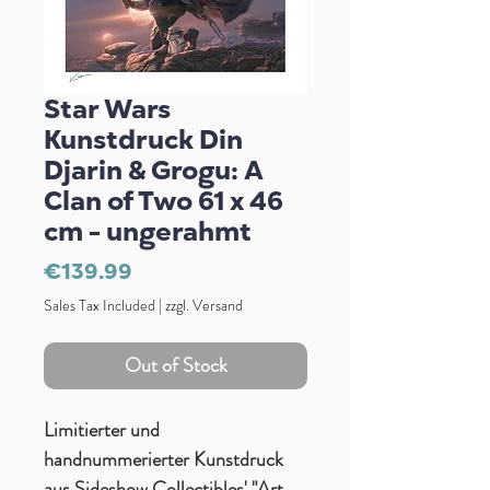
Star Wars
Kunstdruck Din
Djarin & Grogu: A
Clan of Two 61 x 46
cm - ungerahmt
Price
€139.99
Sales Tax Included
|
zzgl. Versand
Out of Stock
Limitierter und
handnummerierter Kunstdruck
aus Sideshow Collectibles' "Art