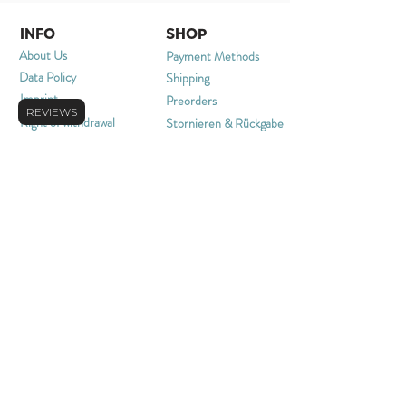
INFO
SHOP
About Us
Payment Methods
Data Policy
Shipping
Imprint
Preorders
REVIEWS
Right of withdrawal
Stornieren & Rückgabe
Terms and Conditions
FAQ
CONTAC
T
merchandmore@info.com
+49 22035743557
or contact us through our
contact form
NEWSLETTER
Sign up for our newsletter for the latest
information on new items, sales and more.