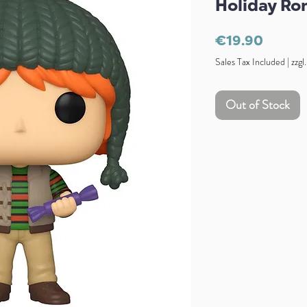
Holiday Ro
Price
€19.90
Sales Tax Included
|
zzgl
Out of Stock