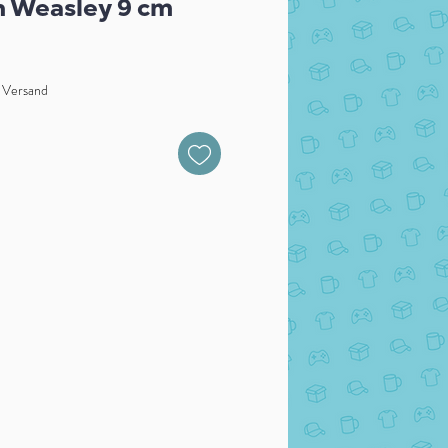
n Weasley 9 cm
. Versand