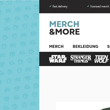
✔
fast delivery
✔
licensed merch
MERCH
&MORE
MERCH
BEKLEIDUNG
S