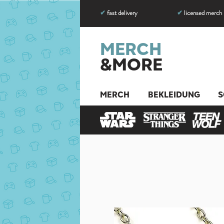
✔
fast delivery
✔
licensed merch
MERCH
&MORE
MERCH
BEKLEIDUNG
S