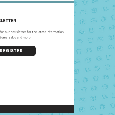
LETTER
for our newsletter for the latest information
items, sales and more.
REGISTER