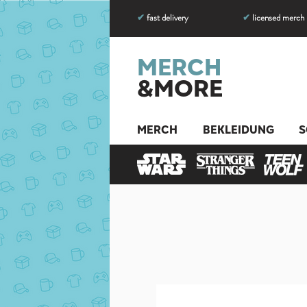
✔
fast delivery
✔
licensed merch
MERCH
&MORE
MERCH
BEKLEIDUNG
S