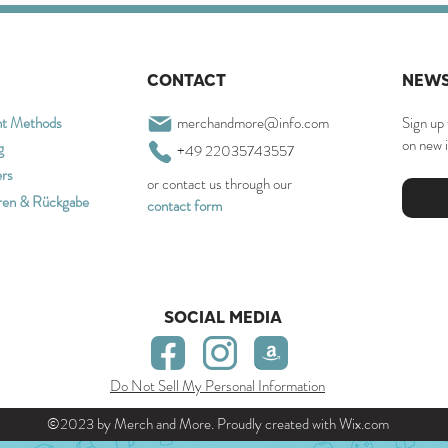
CONTACT
NEWS
t Methods
merchandmore@info.com
Sign up 
on new 
g
+49 22035743557
ers
or contact us through our
ren & Rückgabe
contact form
SOCIAL MEDIA
Do Not Sell My Personal Information
©2023 by Merch and More. Proudly created with
Wix.com