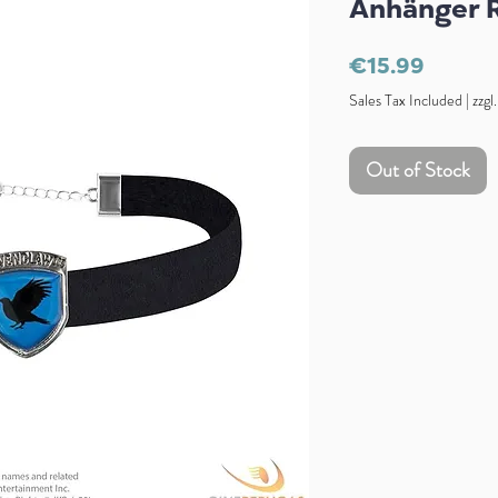
Anhänger 
Price
€15.99
Sales Tax Included
|
zzgl
Out of Stock