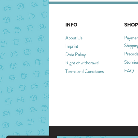
INFO
SHOP
About Us
Paymen
Shippin
Imprint
Preord
Data Policy
Stornie
Right of withdrawal
FAQ
Terms and Conditions